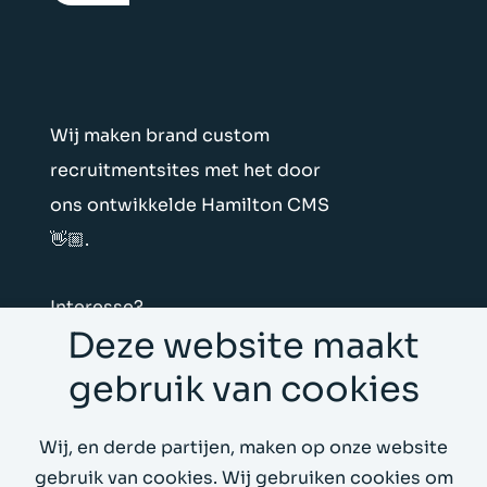
Wij maken brand custom
recruitmentsites met het door
ons ontwikkelde Hamilton CMS
👋🏼.
Interesse?
Deze website maakt
App Floyd!
gebruik van cookies
Floyd & Hamilton Vliegtuigstraat 6E 1059
Wij, en derde partijen, maken op onze website
CL Amsterdam
gebruik van cookies. Wij gebruiken cookies om