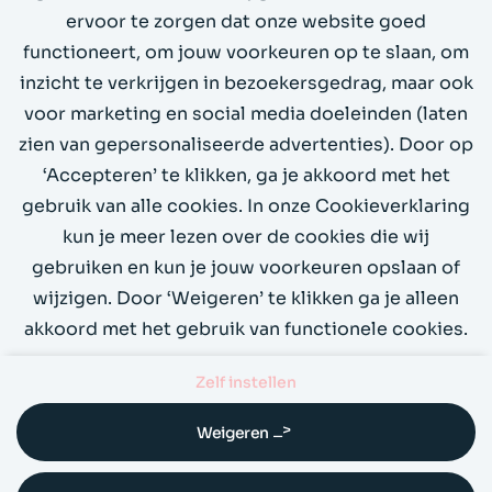
ervoor te zorgen dat onze website goed
Stuur ons een mail
functioneert, om jouw voorkeuren op te slaan, om
Bel ons op 020 4199066
inzicht te verkrijgen in bezoekersgedrag, maar ook
voor marketing en social media doeleinden (laten
zien van gepersonaliseerde advertenties). Door op
Demo
‘Accepteren’ te klikken, ga je akkoord met het
gebruik van alle cookies. In onze Cookieverklaring
kun je meer lezen over de cookies die wij
gebruiken en kun je jouw voorkeuren opslaan of
wijzigen. Door ‘Weigeren’ te klikken ga je alleen
akkoord met het gebruik van functionele cookies.
Zelf instellen
Over ons
Contact
Privacy
Cookies
Weigeren
Werken bij Floyd & Hamilton