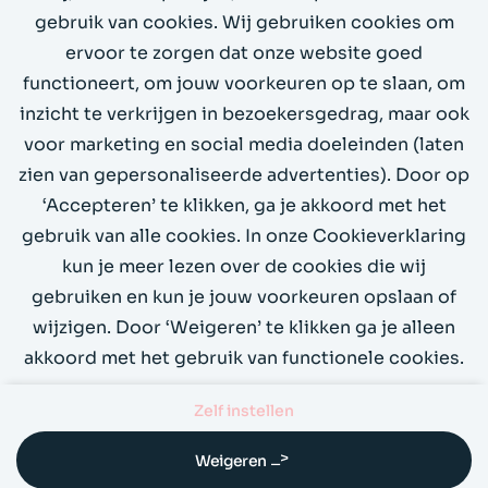
Stuur ons een mail
gebruik van cookies. Wij gebruiken cookies om
ervoor te zorgen dat onze website goed
Bel ons op 020 4199066
functioneert, om jouw voorkeuren op te slaan, om
inzicht te verkrijgen in bezoekersgedrag, maar ook
voor marketing en social media doeleinden (laten
Demo
zien van gepersonaliseerde advertenties). Door op
‘Accepteren’ te klikken, ga je akkoord met het
gebruik van alle cookies. In onze Cookieverklaring
kun je meer lezen over de cookies die wij
gebruiken en kun je jouw voorkeuren opslaan of
wijzigen. Door ‘Weigeren’ te klikken ga je alleen
akkoord met het gebruik van functionele cookies.
Zelf instellen
Over ons
Contact
Privacy
Cookies
Weigeren