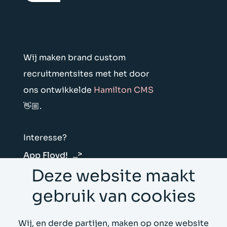
Wij maken brand custom
recruitmentsites met het door
ons ontwikkelde
Hamilton CMS
👋🏼.
Interesse?
App Floyd!
Deze website maakt
Floyd & Hamilton Vliegtuigstraat 6E 1059
gebruik van cookies
CL Amsterdam
Wij, en derde partijen, maken op onze website