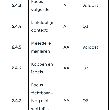
Focus
2.4.3
A
Voldoet
volgorde
Linkdoel (in
2.4.4
A
Q3
context)
Meerdere
2.4.5
AA
Voldoet
manieren
Koppen en
2.4.6
AA
Q3
labels
Focus
zichtbaar -
2.4.7
Nog niet
AA
Q3
wettelijk