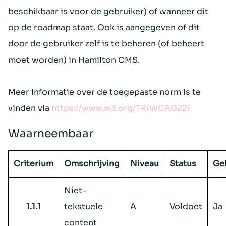
beschikbaar is voor de gebruiker) of wanneer dit
op de roadmap staat. Ook is aangegeven of dit
door de gebruiker zelf is te beheren (of beheert
moet worden) in Hamilton CMS.
Meer informatie over de toegepaste norm is te
vinden via
https://www.w3.org/TR/WCAG22/
Waarneembaar
Criterium
Omschrijving
Niveau
Status
Ge
Niet-
1.1.1
tekstuele
A
Voldoet
Ja
content