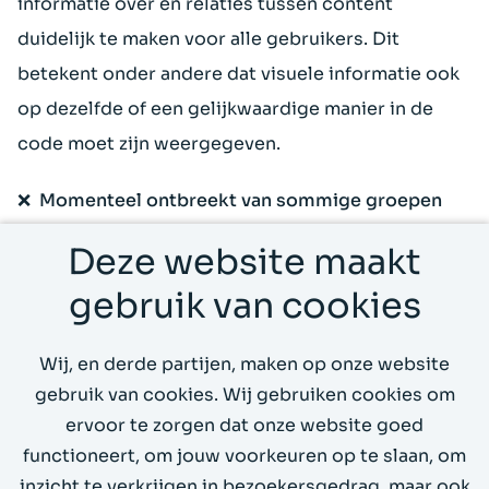
informatie over en relaties tussen content
duidelijk te maken voor alle gebruikers. Dit
betekent onder andere dat visuele informatie ook
op dezelfde of een gelijkwaardige manier in de
code moet zijn weergegeven.
❌ Momenteel ontbreekt van sommige groepen
content nog de relatie in de HTML. Denk hier
Deze website maakt
bijvoorbeeld aan de drie selectievakjes bij de
gebruik van cookies
cookiemelding, de groep links in de footer of de
deeliconen onder de sollicitatiebutton.
Wij, en derde partijen, maken op onze website
gebruik van cookies. Wij gebruiken cookies om
Floyd & Hamilton heeft in de roadmap
ervoor te zorgen dat onze website goed
meegenomen dit in Q2 toegevoegd te hebben.
functioneert, om jouw voorkeuren op te slaan, om
inzicht te verkrijgen in bezoekersgedrag, maar ook