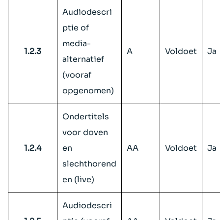
Audiodescri
ptie of
media-
1.2.3
A
Voldoet
Ja
alternatief
(vooraf
opgenomen)
Ondertitels
voor doven
1.2.4
en
AA
Voldoet
Ja
slechthorend
en (live)
Audiodescri