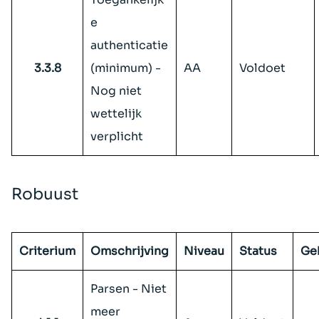
e
authenticatie
3.3.8
(minimum) -
AA
Voldoet
Nog niet
wettelijk
verplicht
Robuust
Criterium
Omschrijving
Niveau
Status
Ge
Parsen - Niet
meer