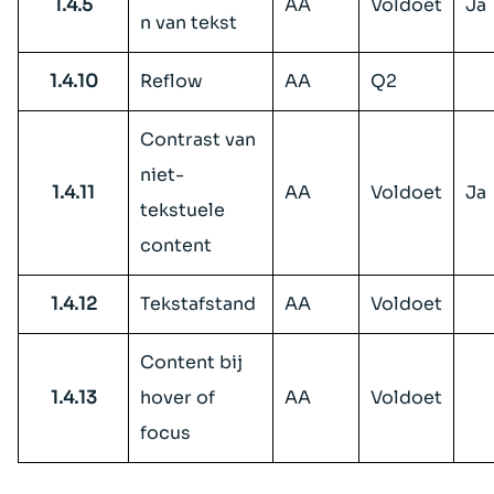
1.4.5
AA
Voldoet
Ja
n van tekst
1.4.10
Reflow
AA
Q2
Contrast van
niet-
1.4.11
AA
Voldoet
Ja
tekstuele
content
1.4.12
Tekstafstand
AA
Voldoet
Content bij
1.4.13
hover of
AA
Voldoet
focus