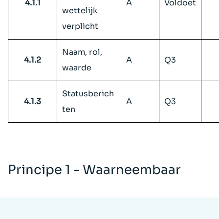
4.1.1
A
Voldoet
wettelijk
verplicht
Naam, rol,
4.1.2
A
Q3
waarde
Statusberich
4.1.3
A
Q3
ten
Principe 1 - Waarneembaar