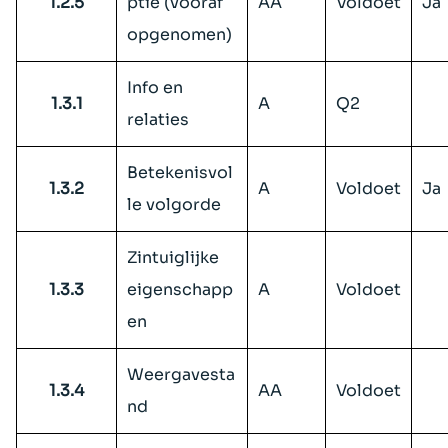
1.2.5
ptie (vooraf
AA
Voldoet
Ja
opgenomen)
Info en
1.3.1
A
Q2
relaties
Betekenisvol
1.3.2
A
Voldoet
Ja
le volgorde
Zintuiglijke
1.3.3
eigenschapp
A
Voldoet
en
Weergavesta
1.3.4
AA
Voldoet
nd