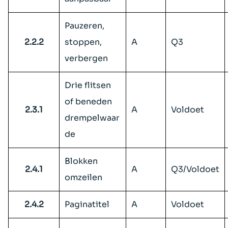
Pauzeren,
2.2.2
stoppen,
A
Q3
verbergen
Drie flitsen
of beneden
2.3.1
A
Voldoet
drempelwaar
de
Blokken
2.4.1
A
Q3/Voldoet
omzeilen
2.4.2
Paginatitel
A
Voldoet