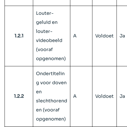
Louter-
geluid en
louter-
1.2.1
A
Voldoet
Ja
videobeeld
(vooraf
opgenomen)
Ondertitelin
g voor doven
en
1.2.2
A
Voldoet
Ja
slechthorend
en (vooraf
opgenomen)