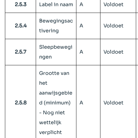
2.5.3
Label in naam
A
Voldoet
Bewegingsac
2.5.4
A
Voldoet
tivering
Sleepbewegi
2.5.7
A
Voldoet
ngen
Grootte van
het
aanwijsgebie
2.5.8
d (minimum)
A
Voldoet
- Nog niet
wettelijk
verplicht