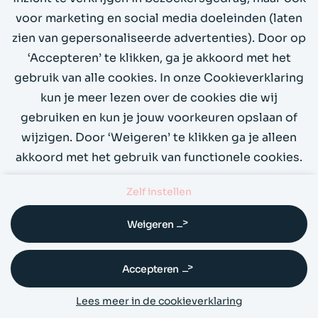
1.3.2 - Betekenisvolle volgorde
voor marketing en social media doeleinden (laten
zien van gepersonaliseerde advertenties). Door op
Als de volgorde waarin content wordt
‘Accepteren’ te klikken, ga je akkoord met het
gepresenteerd van invloed is op zijn betekenis,
gebruik van alle cookies. In onze Cookieverklaring
kan een betekenisvolle leesvolgorde door
kun je meer lezen over de cookies die wij
software bepaald worden.
gebruiken en kun je jouw voorkeuren opslaan of
wijzigen. Door ‘Weigeren’ te klikken ga je alleen
akkoord met het gebruik van functionele cookies.
De bedoeling van dit succescriterium is om te
garanderen dat gebruikers de informatie in een
Zelf instellen
logische volgorde kunnen gebruiken en de
Weigeren
betekenis niet verloren gaat.
✅ De gebruiker kan zelf de volgorde van de
Accepteren
content op de pagina beïnvloeden. Daarbij moet
Lees meer in de cookieverklaring
de gebruiker er ook op letten om de Alt-tekst van