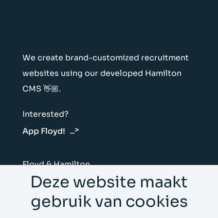
We create brand-customized recruitment
websites using our developed Hamilton
CMS 👋🏼.
Interested?
App Floyd!
Floyd & Hamilton
Deze website maakt
Vliegtuigstraat 6E
1059 CL Amsterdam
gebruik van cookies
Nederland