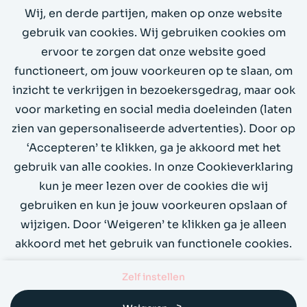
Wij, en derde partijen, maken op onze website
Stuur ons een email
gebruik van cookies. Wij gebruiken cookies om
ervoor te zorgen dat onze website goed
Bel ons op +31 (0)20 4199066
functioneert, om jouw voorkeuren op te slaan, om
inzicht te verkrijgen in bezoekersgedrag, maar ook
Demo
voor marketing en social media doeleinden (laten
zien van gepersonaliseerde advertenties). Door op
‘Accepteren’ te klikken, ga je akkoord met het
gebruik van alle cookies. In onze Cookieverklaring
kun je meer lezen over de cookies die wij
gebruiken en kun je jouw voorkeuren opslaan of
wijzigen. Door ‘Weigeren’ te klikken ga je alleen
akkoord met het gebruik van functionele cookies.
Zelf instellen
Over ons
Contact
Privacy
Cookies