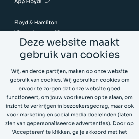
App Floyd!
Floyd & Hamilton
Vliegtuigstraat 6B
Deze website maakt
1059 CL Amsterdam
gebruik van cookies
Stuur ons een mail
Wij, en derde partijen, maken op onze website
Bel ons op 020 4199066
gebruik van cookies. Wij gebruiken cookies om
ervoor te zorgen dat onze website goed
Whitepapers
functioneert, om jouw voorkeuren op te slaan, om
inzicht te verkrijgen in bezoekersgedrag, maar ook
Demo omgeving
voor marketing en social media doeleinden (laten
zien van gepersonaliseerde advertenties). Door op
‘Accepteren’ te klikken, ga je akkoord met het