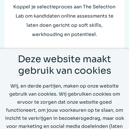
Koppel je selectieproces aan The Selection
Lab om kandidaten online assessments te
laten doen gericht op soft skills,
werkhouding en potentieel.
Voordeel:
Deze website maakt
Onderbouwd selecteren met data, zonder
gebruik van cookies
gedoe voor recruiters of kandidaten.
Wij, en derde partijen, maken op onze website
gebruik van cookies. Wij gebruiken cookies om
ervoor te zorgen dat onze website goed
functioneert, om jouw voorkeuren op te slaan, om
inzicht te verkrijgen in bezoekersgedrag, maar ook
Bekijk ook onze ATS partners
voor marketing en social media doeleinden (laten