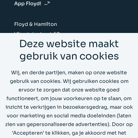
App Floyd!
Floyd & Hamilton
Vliegtuigstraat 6B
Deze website maakt
1059 CL Amsterdam
gebruik van cookies
Stuur ons een mail
Wij, en derde partijen, maken op onze website
Bel ons op 020 4199066
gebruik van cookies. Wij gebruiken cookies om
ervoor te zorgen dat onze website goed
Whitepapers
functioneert, om jouw voorkeuren op te slaan, om
inzicht te verkrijgen in bezoekersgedrag, maar ook
Demo omgeving
voor marketing en social media doeleinden (laten
zien van gepersonaliseerde advertenties). Door op
‘Accepteren’ te klikken, ga je akkoord met het