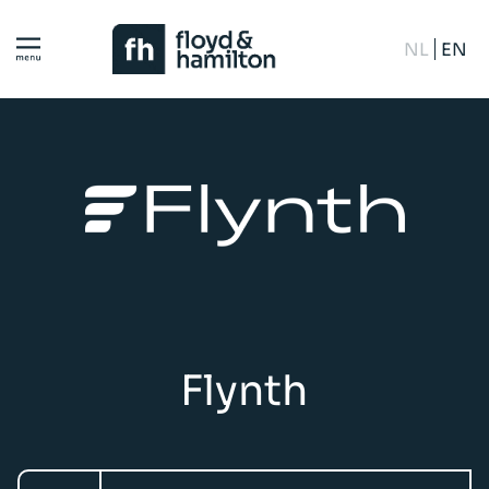
NL
EN
Flynth