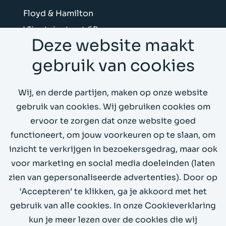
Floyd & Hamilton
Vliegtuigstraat 6B
Deze website maakt
1059 CL Amsterdam
gebruik van cookies
Stuur ons een mail
Wij, en derde partijen, maken op onze website
Bel ons op 020 4199066
gebruik van cookies. Wij gebruiken cookies om
ervoor te zorgen dat onze website goed
Whitepapers
functioneert, om jouw voorkeuren op te slaan, om
inzicht te verkrijgen in bezoekersgedrag, maar ook
Demo omgeving
voor marketing en social media doeleinden (laten
zien van gepersonaliseerde advertenties). Door op
‘Accepteren’ te klikken, ga je akkoord met het
gebruik van alle cookies. In onze Cookieverklaring
kun je meer lezen over de cookies die wij